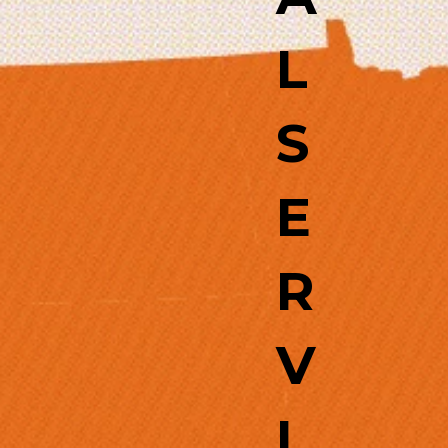
L
S
E
R
V
I