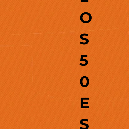
O
S
5
0
E
S