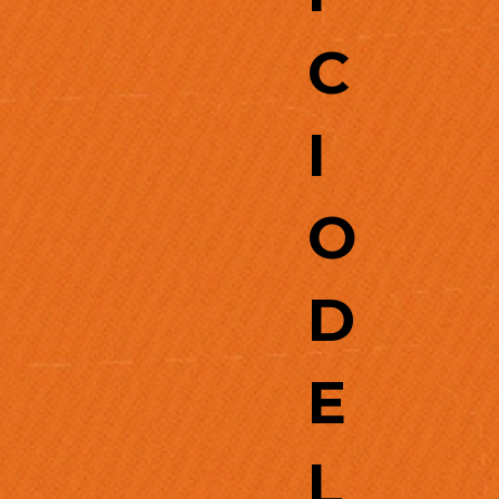
C
I
O
D
E
L