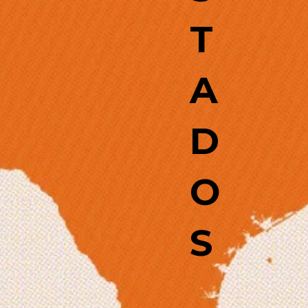
T
A
D
O
S